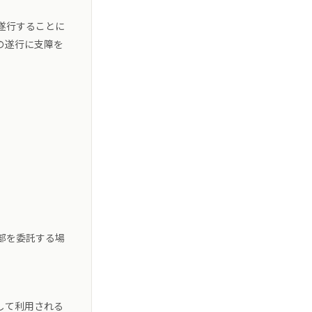
遂行することに
の遂行に支障を
部を委託する場
して利用される