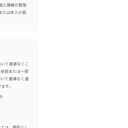
個人情報の管理
または本人が容
おいて遅滞なくこ
の全部または一部
おいて遅滞なく通
けます。
合
いては、原則とし