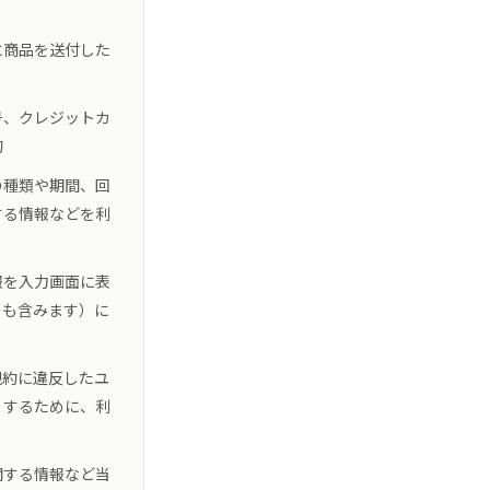
に商品を送付した
号、クレジットカ
的
の種類や期間、回
する情報などを利
報を入力画面に表
のも含みます）に
規約に違反したユ
りするために、利
関する情報など当