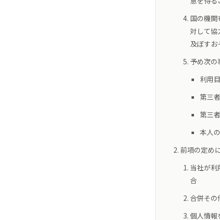
意を得る
国の機関
対して協
及ぼすお
予め次の
利用
第三
第三
本人
前項の定め
当社が利
合
合併その
個人情報