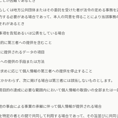
ことが困難であるとき
もしくは地方公共団体またはその委託を受けた者が法令の定める事務を
力する必要がある場合であって、本人の同意を得ることにより当該事務
それがあるとき
事項を告知あるいは公表をしている場合
目的に第三者への提供を含むこと
者に提供されるデータの項目
者への提供の手段または方法
の求めに応じて個人情報の第三者への提供を停止すること
にかかわらず、次に掲げる場合は第三者には該当しないものとします。
用目的の達成に必要な範囲内において個人情報の取扱いの全部または一
他の事由による事業の承継に伴って個人情報が提供される場合
を特定の者との間で共同して利用する場合であって、その旨並びに共同