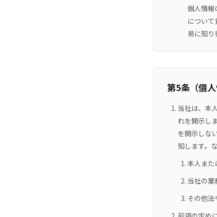
個人情報
について
易に知り
第5条（個
当社は、本
れを開示し
を開示しな
知します。な
本人また
当社の業
その他法
前項の定め