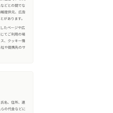
先などとの間でな
情報提供元、広告
ことがあります。
覧したページや広
通じてご利用の場
レス、クッキー情
当社や提携先のサ
、氏名、住所、連
れらの代金などに