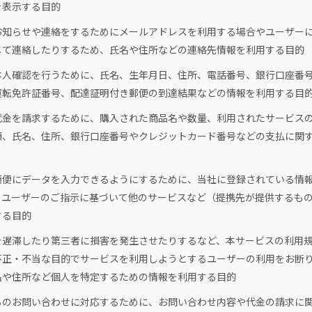
を表示する目的
お知らせや連絡をするためにメールアドレスを利用する場合やユーザー
じて連絡したりするため、氏名や住所などの連絡先情報を利用する目的
本人確認を行うために、氏名、生年月日、住所、電話番号、銀行口座番
運転免許証番号、配達証明付き郵便の到達結果などの情報を利用する目
代金を請求するために、購入された商品名や数量、利用されたサービス
額、氏名、住所、銀行口座番号やクレジットカード番号などの支払に関
簡便にデータを入力できるようにするために、当社に登録されている情
、ユーザーのご指示に基づいて他のサービスなど（提携先が提供するも
する目的
を遅滞したり第三者に損害を発生させたりするなど、本サービスの利用
不正・不当な目的でサービスを利用しようとするユーザーの利用をお断
名や住所など個人を特定するための情報を利用する目的
らのお問い合わせに対応するために、お問い合わせ内容や代金の請求に