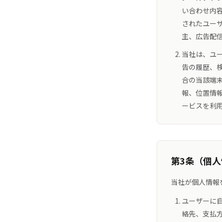
い合わせ内
されたユー
主、広告配
当社は、ユ
告の履歴、
合の当該端
報、位置情
ービスを利
第3条（個
当社が個人情報
ユーザーに
絡先、支払