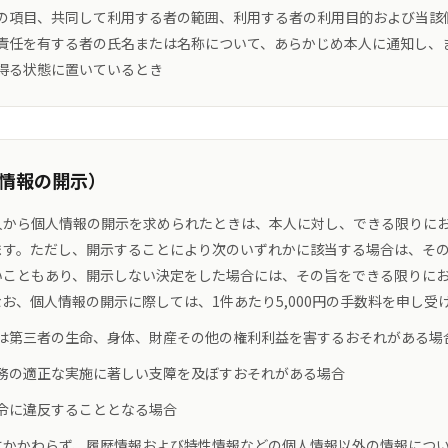
の項目、共同して利用する者の範囲、利用する者の利用目的および当該
責任を有する者の氏名または名称について、あらかじめ本人に通知し、
得る状態に置いているとき
人情報の開示）
人から個人情報の開示を求められたときは、本人に対し、できる限りに
ます。ただし、開示することにより次のいずれかに該当する場合は、そ
いこともあり、開示しない決定をした場合には、その旨をできる限りに
お、個人情報の開示に際しては、1件あたり5,000円の手数料を申し受
は第三者の生命、身体、財産その他の権利利益を害するおそれがある場
務の適正な実施に著しい支障を及ぼすおそれがある場合
令に違反することとなる場合
にかかわらず、履歴情報および特性情報などの個人情報以外の情報につ