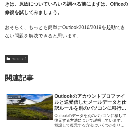
きは、
原因についていろいろ調べる前にまずは、Officeの
修復を試してみましょう。
おそらく、もっとも簡単にOutlook2016/2019を起動でき
ない問題を解決できると思います。
microsoft
関連記事
Outlookのアカウントプロファイ
microsoft
ルと送受信したメールデータと仕
訳ルールを別のパソコンに移行し
て復元（インポート）する方法
Outlookのデータを別のパソコンに移して
復元する方法について説明しています。
移設して復元する方法はいくつかありま
すが、ここではマイクロソフトが公式に