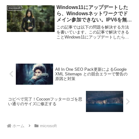
推奨している方法について説明します。
それとは別に、最も手間のかからない方
Windows11にアップデートした
microsoft
法として、コマン...
ら、Windowsネットワークでド
メイン参加できない。IPV6を無効
にすると解決する
この記事では以下の問題を解決する方法
を書いています。この記事で解決できる
ことWindows11にアップデートしたら、
以下のようなエラーメッセージが出で、
ドメインコントローラーと通信できな
い。Windowsネットワークに参加しよう
として、「ド...
All In One SEO Pack更新によるGoogle
XML Sitemaps との競合エラーで警告の
原因と対策
コピペで完了！Cocoonフッターロゴを思
い通りのサイズに修正する
ホーム
microsoft