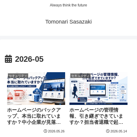
Always think the future
Tomonari Sasazaki
2026-05
セキュリティ
セキュリティ
ホームページのバックア
ホームページの管理情
ップ、本当に取れていま
報、引き継ぎできていま
すか？中小企業が見落と
すか？担当者退職で起き
しがちなデータ消失リス
るトラブルと防ぎ方
2026.05.26
2026.05.14
ク