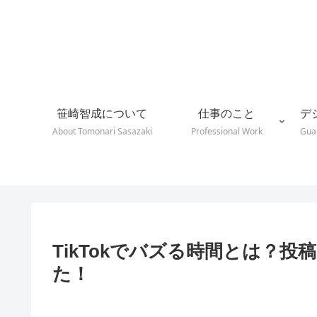
笹崎智成について
仕事のこと
デ
About Tomonari Sasazaki
Professional Work
Guar
TikTokでバズる時間とは？
た！