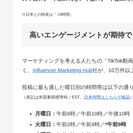
※日本との時差は「-14時間」
高いエンゲージメントが期待で
マーケティングを考える人たちの「TikTok
く、
Influencer Marketing Hub
社が、10万件
投稿に最も適した曜日別の時間帯は以下の通
（表記は米国東部標準時／EST、
日本時間はこちらで確認
月曜日：
午前6時／午前10時／午後10時
火曜日：
午前2時／午前4時／
*午前9時