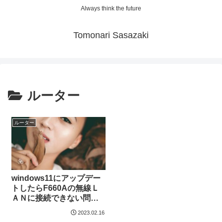
Always think the future
Tomonari Sasazaki
ルーター
ルーター
windows11にアップデー
トしたらF660Aの無線Ｌ
ＡＮに接続できない問題
を解決する方法
2023.02.16