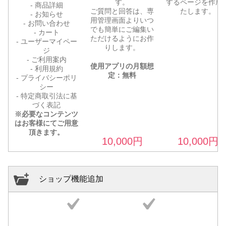
す。
するページを作成
- 商品詳細
ご質問と回答は、専
たします。
- お知らせ
用管理画面よりいつ
- お問い合わせ
でも簡単にご編集い
- カート
ただけるようにお作
- ユーザーマイペー
りします。
ジ
- ご利用案内
使用アプリの月額想
- 利用規約
定：無料
- プライバシーポリ
シー
- 特定商取引法に基
づく表記
※必要なコンテンツ
はお客様にてご用意
頂きます。
10,000
円
10,000
円
ショップ機能追加