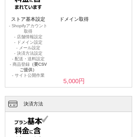
ストア基本設定
ドメイン取得
- Shopifyアカウント
取得
- 店舗情報設定
- ドメイン設定
- メール設定
- 決済方法設定
- 配送・送料設定
- 商品登録
（要CSV
ご提供）
- サイト公開作業
5,000
円
決済方法