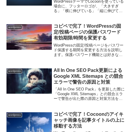
WordPressテーマでCocoonを使っている
場合に、フッターロゴが、「大きすぎ
る」「横に伸びている」「縦に伸びてい
る」「潰れている」等々の場合に、思い
通りの表示サイズに変更する方法を説明
します。フッターロゴサイズを修正する
コピペで完了！WordPressの固
wordpress
手順以下の手...
定/投稿ページの保護パスワード
有効期限/時間を変更する
WordPressの固定/投稿ページをパスワー
ド保護する期間を変更する方法を説明し
ます。保護パスワード機能とは好きな投
稿や固定ページに簡単にパスワードをか
けて保護してくれる機能です。この「パ
スワード保護」はWordPressのユーザー
All In One SEO Pack更新による
wordpress
ログイ...
Google XML Sitemaps との競合
エラーで警告の原因と対策
「All In One SEO Pack」を更新した際に
「Google XML Sitemaps」との競合エラ
ーで警告が出た際の原因と対策方法を書
いています。警告が出た原因今まで、All
In One SEO Packの初期設定ではXML ...
コピペで完了！Cocoonのアイキ
wordpress
ャッチ画像を記事タイトルの上に
移動する方法