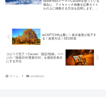
WordPressテーマでCocoonを使っている
場合に、アイキャッチ画像を記事タイト
ルの上に移動する方法を説明します。手
順WordPress 管理画面にアクセスする
【外観】→【テーマファイルエディタ
ー】→【style.css】をクリックす...
reCAPTCHAは重い！表示速度が低下す
る！改善方法｜SEO対策
コピペで完了！Cocoon「固定/投稿」ペー
ジの「投稿日付/更新日付」を個別非表示
にする方法
ホーム
wordpress