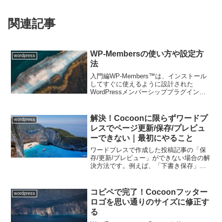
関連記事
WP-Membersの使い方や設定方
wordpress
法
入門編WP-Members™は、インストール
してすぐに使えるように設計された
WordPressメンバーシッププラグインで
す。 また、非常に拡張性の高いフレーム
ワークで、WordPressのインストールに
統合する方法をカスタマイズすることが
解決！Cocoonに限らずワードプ
wordpress
で...
レスでページ更新/保存/プレビュ
ーできない｜最初にやること
ワードプレスで作成した投稿記事の「保
存/更新/プレビュー」ができない場合の解
決方法です。例えば、「下書き保存」を
押すと「☁保存中」と表示されたままに
なって、投稿画面がフリーズしたように
なり、何もできない！となっている方に
コピペで完了！Cocoonフッター
wordpress
は、まず最初に試して...
ロゴを思い通りのサイズに修正す
る