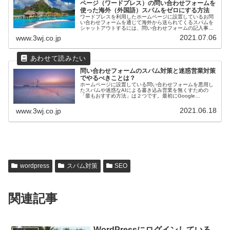
ページ（ワードプレス）の問い合わせフォームを
使った海外（外国語）スパムをゼロにする方法
ワードプレスを利用したホームページに設置しているお問
い合わせフォームを通じて海外から送られてくるスパムを
シャットアウトするには、問い合わせフォームの記入事項
に日本語が含まれていない場合は送信をできないようにす
2021.07.06
www.3wj.co.jp
ることが最善策です。お問合せフォ...
問い合わせフォームのスパム対策と迷惑営業対策
でやるべきことは？
ホームページに設置している問い合わせフォームを悪用し
たスパムや迷惑なAIによる書き込み営業を無くすための
「最もおすすめ方法」は２つです。最初にGoogle
reCAPTCHAを設置するGoogle reCAPTCHAとはGoogleが
提供し...
2021.06.18
www.3wj.co.jp
wordpress
スパム対策
SEO
関連記事
WordPressにログインしている