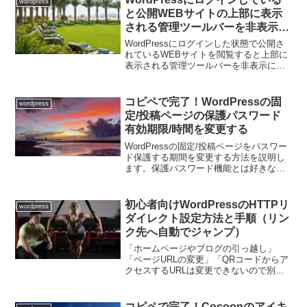
wordpress
と公開WEBサイトの上部に表示
される管理ツールバーを非表示に
する方法
WordPressにログインした状態で公開さ
れているWEBサイトを閲覧すると上部に
表示される管理ツールバーを非表示にす
る方法を説明します。非表示にするに
は、管理画面で設定する、functions.php
にコードを追記する、CSSを追加す
コピペで完了！WordPressの固
wordpress
る、...
定/投稿ページの保護パスワード
有効期限/時間を変更する
WordPressの固定/投稿ページをパスワー
ド保護する期間を変更する方法を説明し
ます。保護パスワード機能とは好きな投
稿や固定ページに簡単にパスワードをか
けて保護してくれる機能です。この「パ
スワード保護」はWordPressのユーザー
初心者向けWordPressのHTTPリ
wordpress
ログイ...
ダイレクト設定方法と手順（リン
ク先へ自動でジャンプ）
「ホームページやブログの引っ越し」
「ページURLの変更」「QRコードからア
クセスするURLは変更できないので別ペ
ージを自動で見せたい」等々の場合に
HTTPリダイレクトを使いたい場合の手順
です。転送の目的と種類を決める最初に
コピペで完了！Cocoonのアイキ