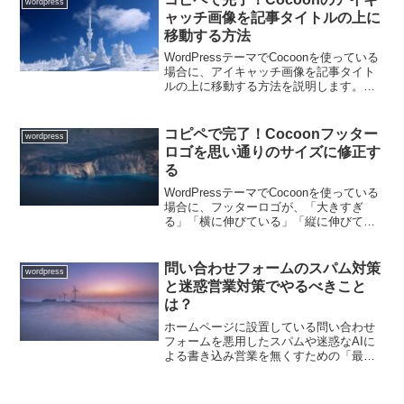
wordpress
転送の目的を決めま...
ャッチ画像を記事タイトルの上に
移動する方法
WordPressテーマでCocoonを使っている
場合に、アイキャッチ画像を記事タイト
ルの上に移動する方法を説明します。手
順WordPress 管理画面にアクセスする
【外観】→【テーマファイルエディタ
ー】→【style.css】をクリックす...
コピペで完了！Cocoonフッター
wordpress
ロゴを思い通りのサイズに修正す
る
WordPressテーマでCocoonを使っている
場合に、フッターロゴが、「大きすぎ
る」「横に伸びている」「縦に伸びてい
る」「潰れている」等々の場合に、思い
通りの表示サイズに変更する方法を説明
します。フッターロゴサイズを修正する
問い合わせフォームのスパム対策
wordpress
手順以下の手...
と迷惑営業対策でやるべきこと
は？
ホームページに設置している問い合わせ
フォームを悪用したスパムや迷惑なAIに
よる書き込み営業を無くすための「最も
おすすめ方法」は２つです。最初に
Google reCAPTCHAを設置するGoogle
reCAPTCHAとはGoogleが提供し...