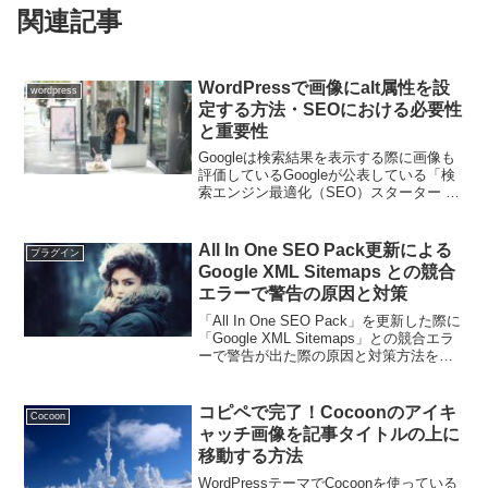
関連記事
WordPressで画像にalt属性を設
wordpress
定する方法・SEOにおける必要性
と重要性
Googleは検索結果を表示する際に画像も
評価しているGoogleが公表している「検
索エンジン最適化（SEO）スターター ガ
イド」に「画像を最適化する」という項
目が入っています。画像はページのタイ
トルや本文と関係しているものを選ぶ
All In One SEO Pack更新による
プラグイン
Googl...
Google XML Sitemaps との競合
エラーで警告の原因と対策
「All In One SEO Pack」を更新した際に
「Google XML Sitemaps」との競合エラ
ーで警告が出た際の原因と対策方法を書
いています。警告が出た原因今まで、All
In One SEO Packの初期設定ではXML ...
コピペで完了！Cocoonのアイキ
Cocoon
ャッチ画像を記事タイトルの上に
移動する方法
WordPressテーマでCocoonを使っている