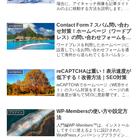
場合に、アイキャッチ画像を記事タイト
ルの上に移動する方法を説明します。手
順WordPress 管理画面にアクセスする
【外観】→【テーマファイルエディタ
ー】→【style.css】をクリックす...
Contact Form 7 スパム問い合わ
wordpress
せ対策！ホームページ（ワードプ
レス）の問い合わせフォームを使
った海外（外国語）スパムをゼロ
ワードプレスを利用したホームページに
にする方法
設置しているお問い合わせフォームを通
じて海外から送られてくるスパムをシャ
ットアウトするには、問い合わせフォー
ムの記入事項に日本語が含まれていない
場合は送信をできないようにすることが
reCAPTCHAは重い！表示速度が
wordpress
最善策です。お問合せフォ...
低下する！改善方法｜SEO対策
reCAPTCHAでホームぺージ（WEBサイ
ト）のスパム対策をすると、ページの表
示速度が落ちてSEOに悪影響です。ここ
ではreCAPTCHAを導入した後、ページの
読み込み速度を改善する方法を説明しま
す。 Contact Form7（お問い合...
WP-Membersの使い方や設定方
プラグイン
法
入門編WP-Members™は、インストール
してすぐに使えるように設計された
WordPressメンバーシッププラグインで