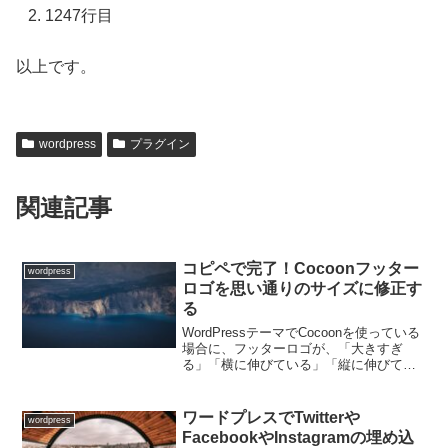
1247行目
以上です。
wordpress
プラグイン
関連記事
コピペで完了！Cocoonフッター
wordpress
ロゴを思い通りのサイズに修正す
る
WordPressテーマでCocoonを使っている
場合に、フッターロゴが、「大きすぎ
る」「横に伸びている」「縦に伸びてい
る」「潰れている」等々の場合に、思い
通りの表示サイズに変更する方法を説明
します。フッターロゴサイズを修正する
ワードプレスでTwitterや
wordpress
手順以下の手...
FacebookやInstagramの埋め込