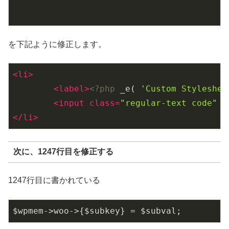
を下記ように修正します。
<
li
>
<
label
>
<?php
 _e( 
'Custom Styleshee
<
input
class
=
"regular-text code"
t
</
li
>
次に、1247行目を修正する
1247行目に書かれている
$wpmem->woo->{$subkey} = $subval;