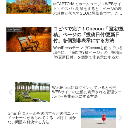
reCAPTCHAでホームぺージ（WEBサイ
ト）のスパム対策をすると、ページの表
示速度が落ちてSEOに悪影響です。ここ
ではreCAPTCHAを導入した後、ページの
読み込み速度を改善する方法を説明しま
す。 Contact Form7（お問い合...
コピペで完了！Cocoon「固定/投
wordpress
稿」ページの「投稿日付/更新日
付」を個別非表示にする方法
WordPressテーマでCocoonを使っている
場合に、「固定/投稿ページ」の「投稿日
付/更新日付」を個別で非表示にする方法
を説明します。※投稿ページ/固定ページ
の「投稿日付/更新日付」を一律で消す場
合は、管理画面の「Cocoon設定」→...
WordPressにログインしていると公開
WEBサイトの上部に表示される管理ツー
ルバーを非表示にする方法
Gmail宛にメールを送信すると送信エラー
メッセージが送られてくる｜相手に届か
ない問題を解決する方法