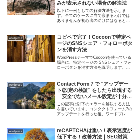
みが表示されない場合の解決法
以下に一例としての解決方法を示しま
す。全てのケースに当て嵌まるわけでは
ありませんが初心者の助けにはなると思
います。GoogleのChromeではSNSの埋め
込みが表示されるがFirefoxでは表示され
ないときはトラッキング防止機能Firef...
コピペで完了！Cocoonで特定ペ
wordpress
ージのSNSシェア・フォローボタ
ンを消す方法
WordPressテーマでCocoonを使っている
場合に、特定ページの SNSシェア・フォ
ローボタンを消す方法を説明します。※
投稿ページ/固定ページのＳＮＳシェア・
フォローボタンを一律で消す場合は、管
理画面の「Cocoon設定」からチェック...
Contact Form 7 で ”アップデー
wordpress
ト/設定の検証” をしたら出現する
「安全でないメール設定が十分な
防御策なく使われている」のエラ
この記事は以下のエラーを解決する方法
ー表示を一発で解決する方法
を書いています。コンタクトフォーム7の
アップデートを行った後、ワードプレス
の管理画面左側メニューの「お問い合わ
せ」の横に1件のお知らせマークが表示さ
れ、「ContactForm7の設定を検証する」
reCAPTCHAは重い！表示速度が
wordpress
をおこな...
低下する！改善方法｜SEO対策