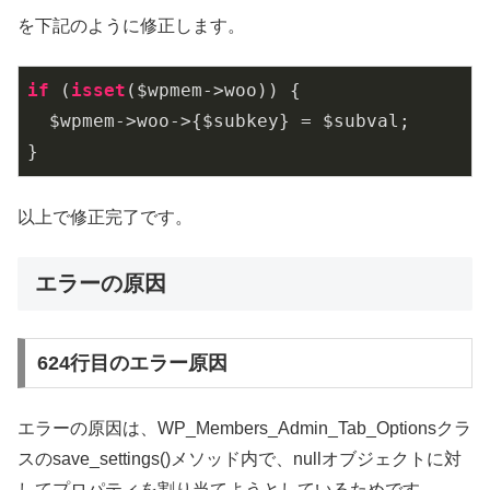
を下記のように修正します。
if
 (
isset
($wpmem->woo)) {

  $wpmem->woo->{$subkey} = $subval;

}
以上で修正完了です。
エラーの原因
624行目のエラー原因
エラーの原因は、WP_Members_Admin_Tab_Optionsクラ
スのsave_settings()メソッド内で、nullオブジェクトに対
してプロパティを割り当てようとしているためです。