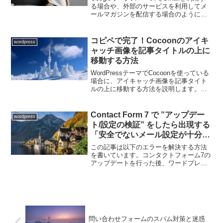
方法
る場合や、外部のサービスを利用してメ
ールマガジンを配信する場合のように、
メールサーバーのホスト名やIPアドレス
範囲等が複数にわたる場合があります。
その場合は、SPFレコードに複数の指定
コピペで完了！Cocoonのアイキ
wordpress
をする必要...
ャッチ画像を記事タイトルの上に
移動する方法
WordPressテーマでCocoonを使っている
場合に、アイキャッチ画像を記事タイト
ルの上に移動する方法を説明します。手
順WordPress 管理画面にアクセスする
【外観】→【テーマファイルエディタ
ー】→【style.css】をクリックす...
Contact Form 7 で ”アップデー
wordpress
ト/設定の検証” をしたら出現する
「安全でないメール設定が十分な
防御策なく使われている」のエラ
この記事は以下のエラーを解決する方法
ー表示を一発で解決する方法
を書いています。コンタクトフォーム7の
アップデートを行った後、ワードプレス
の管理画面左側メニューの「お問い合わ
せ」の横に1件のお知らせマークが表示さ
れ、「ContactForm7の設定を検証する」
をおこな...
問い合わせフォームのスパム対策と迷惑