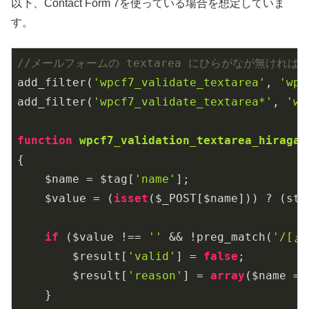
以下、Contact Form 7を使っている場合を想定していま
す。
//メールフォームの textarea にひらがなが無ければ送信
add_filter(
'wpcf7_validate_textarea'
, 
'wpc
add_filter(
'wpcf7_validate_textarea*'
, 
'wp
function
wpcf7_validation_textarea_hiragan
{

    $name = $tag[
'name'
];

    $value = (
isset
($_POST[$name])) ? (str
if
 ($value !== 
''
 && !preg_match(
'/[ぁ
        $result[
'valid'
] = 
false
;

        $result[
'reason'
] = 
array
($name =>
    }
