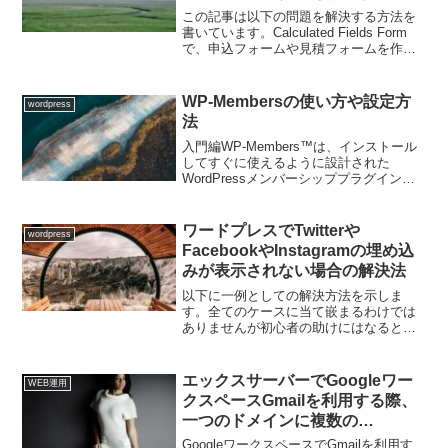
を、入力内容の確認として再表示
この記事は以下の問題を解決する方法を
させる方法
書いています。Calculated Fields Form
で、申込フォームや見積フォームを作成
する際に、入力してもらう情報として
「宿泊日／作業日／期限／等々…」があ
るので、上記1を「Date Time ...
WP-Membersの使い方や設定方
wordpress
法
入門編WP-Members™は、インストール
してすぐに使えるように設計された
WordPressメンバーシッププラグインで
す。 また、非常に拡張性の高いフレーム
ワークで、WordPressのインストールに
統合する方法をカスタマイズすることが
ワードプレスでTwitterや
wordpress
で...
FacebookやInstagramの埋め込
みが表示されない場合の解決法
以下に一例としての解決方法を示しま
す。全てのケースに当て嵌まるわけでは
ありませんが初心者の助けにはなると思
います。GoogleのChromeではSNSの埋め
込みが表示されるがFirefoxでは表示され
ないときはトラッキング防止機能Firef...
エックスサーバーでGoogleワー
WEB運用
クスペースGmailを利用する際、
一つのドメインに複数の
SPF（TXT）を登録（追加）する
GoogleワークスペースでGmailを利用す